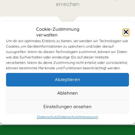
erreichen
Cookie-Zustimmung
verwalten
Um dir ein optimales Erlebnis zu bieten, verwenden wir Technologien wie
Telefon
Cookies, um Geräteinformationen zu speichern und/oder darauf
0228 422 490 50
zuzugreifen. Wenn du diesen Technologien zustimmst, können wir Daten
wie das Surfverhalten oder eindeutige IDs auf dieser Website
verarbeiten. Wenn du deine Zustimmung nicht erteilst oder zurückziehst,
können bestimmte Merkmale und Funktionen beeinträchtigt werden.
Email
mail@logopaedie-bruni-bernhart.de
Akzeptieren
Ablehnen
Fax
Einstellungen ansehen
0228 422 490 51
Datenschutz
Datenschutz
Impressum