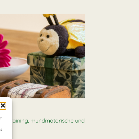
um
 Hörtraining, mundmotorische und
Ds