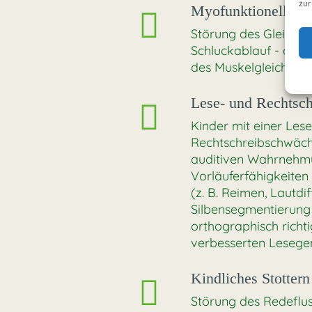
zur
Myofunktionelle S
Störung des Gleichge
Schluckablauf - oft 
des Muskelgleichgewi
Lese- und Rechtsc
Kinder mit einer Les
Rechtschreibschwäch
auditiven Wahrnehmu
Vorläuferfähigkeiten
(z. B. Reimen, Lautdi
Silbensegmentierung e
orthographisch richt
verbesserten Lesegen
Kindliches Stottern 
Störung des Redeflu