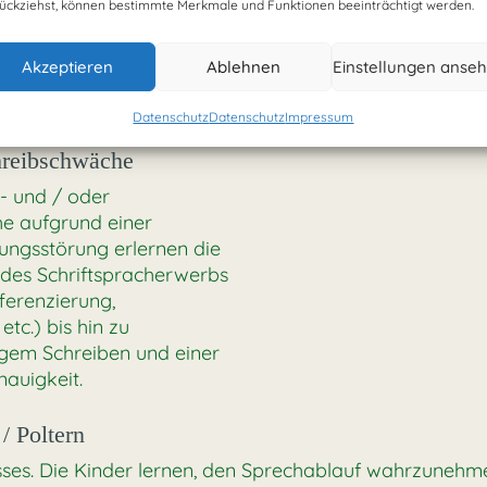
ückziehst, können bestimmte Merkmale und Funktionen beeinträchtigt werden.
törung
wichts im Bereich Lippen- Zungen- und Gesichtsmuskul
Akzeptieren
Ablehnen
Einstellungen anse
in Verbindung mit einer kieferorthopädischen Behandlun
chts sowie das Erlernen des richtigen Schluckmusters.
Datenschutz
Datenschutz
Impressum
hreibschwäche
e- und / oder
e aufgrund einer
ngsstörung erlernen die
 des Schriftspracherwerbs
fferenzierung,
tc.) bis hin zu
igem Schreiben und einer
auigkeit.
/ Poltern
sses. Die Kinder lernen, den Sprechablauf wahrzunehm