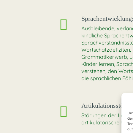
Sprachentwicklung
Ausbleibende, verlan
kindliche Sprachentw
Sprachverständnisst
Wortschatzdefiziten,
Grammatikerwerb, Lau
Kinder lernen, Sprac
verstehen, den Worts
die sprachlichen Fäh
Artikulationsstörun
Um 
Störungen der Laut- 
Ger
artikulatorische Übun
Tec
auf