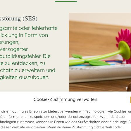
sstörung (SES)
gsamte oder fehlerhafte
icklung in Form von
örungen,
 verzögerter
tbildungsfehler. Die
he zu entdecken, zu
chatz zu erweitern und
igkeiten auszubauen.
Cookie-Zustimmung verwalten
g (Dyslalie)
dir ein optimales Erlebnis zu bieten, verwenden wir Technologien wie Cookies, 
und Lautverbindungsbildung. Die Kinder lernen, durch
äteinformationen zu speichern und/oder darauf zuzugreifen. Wenn du diesen
gen, die Laute zu identifizieren und korrekt zu bilden.
hnologien zustimmst, können wir Daten wie das Surfverhalten oder eindeutige I
 dieser Website verarbeiten. Wenn du deine Zustimmung nicht erteilst oder